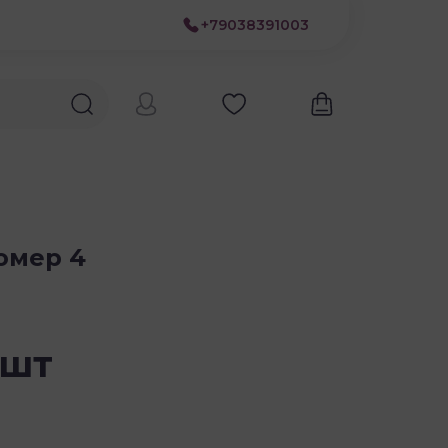
+79038391003
омер 4
 шт