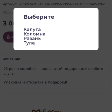
Артикул:
57958734308430843809543095439854398534853762
Добавить в избранное
3 000 ₽ / 1 шт
Подарить
Описание
25 роз в коробке — идеальный подарок для особого
случая
Упаковка и открытка в подарок🎁