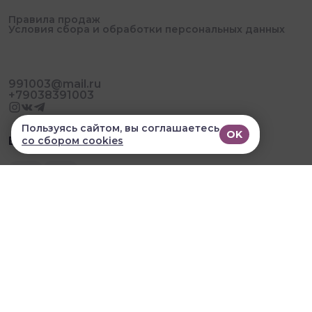
Правила продаж
Условия сбора и обработки персональных данных
991003@mail.ru
+79038391003
Пользуясь сайтом, вы соглашаетесь
OK
со сбором cookies
В приложении удобнее!
© 2026, Букетные Радости. Все права защищены
Разработка сайта и мобильных приложений облачный
SAAS сервис
SalesKit