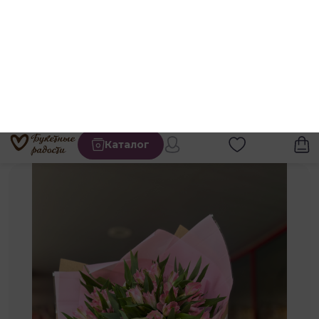
Каталог
Каталог
Альстромерия и эустома
Альстромерия
Букет из альстромерий