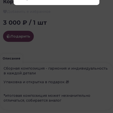
Коробка хризантем номер 11
Добавить в избранное
3 000 ₽ / 1 шт
Подарить
Описание
Сборная композиция - гармония и индивидуальность
в каждой детали
Упаковка и открытка в подарок 🎁
*итоговая композиция может незначительно
отличаться, собирается аналог