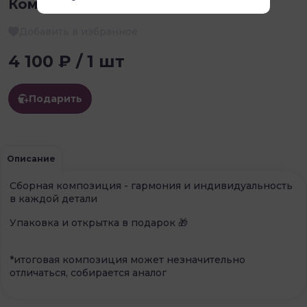
Композиция номер 1
Добавить в избранное
4 100 ₽ / 1 шт
Подарить
Описание
Сборная композиция - гармония и индивидуальность
в каждой детали
Упаковка и открытка в подарок 🎁
*итоговая композиция может незначительно
отличаться, собирается аналог