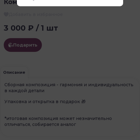
Композиция номер 3
Добавить в избранное
3 000 ₽ / 1 шт
Подарить
Описание
Сборная композиция - гармония и индивидуальность
в каждой детали
Упаковка и открытка в подарок 🎁
*итоговая композиция может незначительно
отличаться, собирается аналог