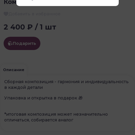
Композиция номер 3
Добавить в избранное
2 400 ₽ / 1 шт
Подарить
Описание
Сборная композиция - гармония и индивидуальность
в каждой детали
Упаковка и открытка в подарок 🎁
*итоговая композиция может незначительно
отличаться, собирается аналог