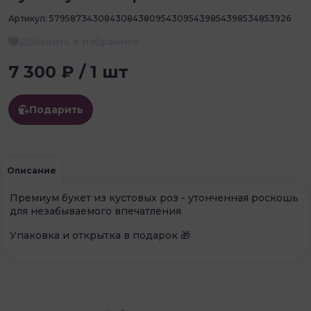
Артикул:
57958734308430843809543095439854398534853926
Добавить в избранное
7 300 ₽ / 1 шт
Подарить
Описание
Премиум букет из кустовых роз - утонченная роскошь
для незабываемого впечатления
Упаковка и открытка в подарок 🎁