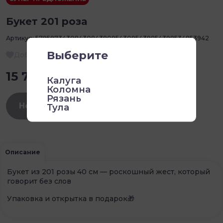
Тула
СУПЕР ПРЕДЛОЖЕНИЕ
Букет 201 роза
Артикул:
57958734308430843809543095439854398534853942
Добавить в избранное
15 700 ₽ / 1 шт
Нет в наличии
Описание
Букет из 201 розы 40 см — роскошный жест, который
говорит без слов
Упаковка и открытка в подарок🎁